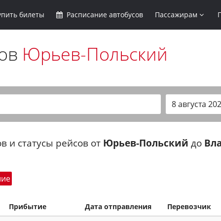
упить
билеты
Расписание
автобусов
Пассажирам
сов
Юрьев-Польский
в и статусы рейсов от
Юрьев-Польский
до
Вл
шие
Прибытие
Дата отправления
Перевозчик