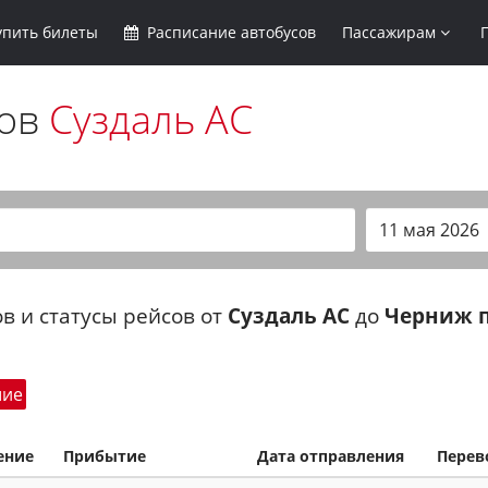
упить
билеты
Расписание
автобусов
Пассажирам
сов
Суздаль АС
в и статусы рейсов от
Суздаль АС
до
Черниж п
шие
ение
Прибытие
Дата отправления
Перев