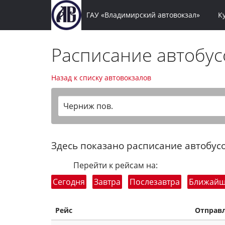
ГАУ «Владимирский автовокзал»
К
Расписание автобу
Назад к списку автовокзалов
Черниж пов.
Здесь показано расписание автобусо
Перейти к рейсам на:
Сегодня
Завтра
Послезавтра
Ближай
Рейс
Отправ