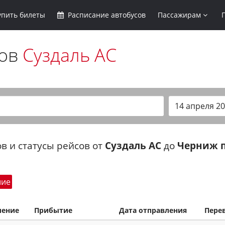
упить
билеты
Расписание
автобусов
Пассажирам
сов
Суздаль АС
в и статусы рейсов от
Суздаль АС
до
Черниж п
шие
ление
Прибытие
Дата отправления
Пере