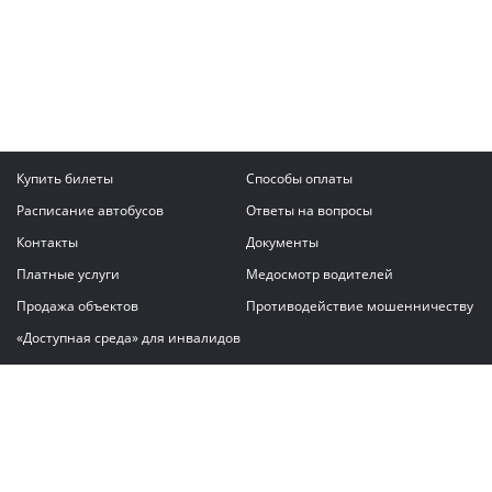
Купить билеты
Способы оплаты
Расписание автобусов
Ответы на вопросы
Контакты
Документы
Платные услуги
Медосмотр водителей
Продажа объектов
Противодействие мошенничеству
«Доступная среда» для инвалидов
Написать сообщение