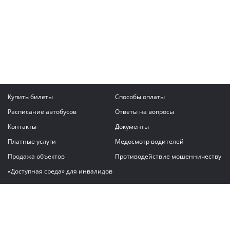
Купить билеты
Способы оплаты
Расписание автобусов
Ответы на вопросы
Контакты
Документы
Платные услуги
Медосмотр водителей
Продажа объектов
Противодействие мошенничеству
«Доступная среда» для инвалидов
Написать сообщение