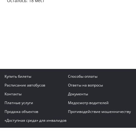
Осталось: 18 мест
Купить билеты
Способы оплаты
Расписание автобусов
Ответы на вопросы
Контакты
Документы
Платные услуги
Медосмотр водителей
Продажа объектов
Противодействие мошенничеству
«Доступная среда» для инвалидов
Написать сообщение