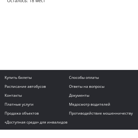
Осталось: 18 мест
Купить билеты
Способы оплаты
Расписание автобусов
Ответы на вопросы
Контакты
Документы
Платные услуги
Медосмотр водителей
Продажа объектов
Противодействие мошенничеству
«Доступная среда» для инвалидов
Написать сообщение