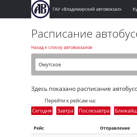
ГАУ «Владимирский автовокзал»
К
Расписание автобу
Назад к списку автовокзалов
Омутское
Здесь показано расписание автобусо
Перейти к рейсам на:
Сегодня
Завтра
Послезавтра
Ближай
Рейс
Отправление