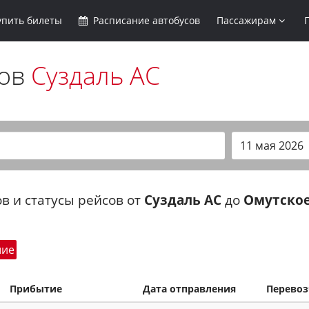
упить
билеты
Расписание
автобусов
Пассажирам
сов
Суздаль АС
в и статусы рейсов от
Суздаль АС
до
Омутско
шие
Прибытие
Дата отправления
Перево