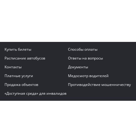
Купить билеты
Способы оплаты
Расписание автобусов
Ответы на вопросы
Контакты
Документы
Платные услуги
Медосмотр водителей
Продажа объектов
Противодействие мошенничеству
«Доступная среда» для инвалидов
Написать сообщение