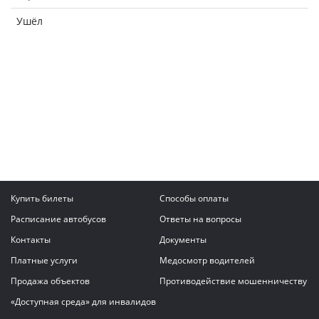
Ушёл
Купить билеты
Способы оплаты
Расписание автобусов
Ответы на вопросы
Контакты
Документы
Платные услуги
Медосмотр водителей
Продажа объектов
Противодействие мошенничеству
«Доступная среда» для инвалидов