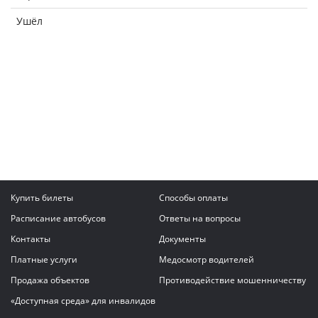
Ушёл
Купить билеты
Способы оплаты
Расписание автобусов
Ответы на вопросы
Контакты
Документы
Платные услуги
Медосмотр водителей
Продажа объектов
Противодействие мошенничеству
«Доступная среда» для инвалидов