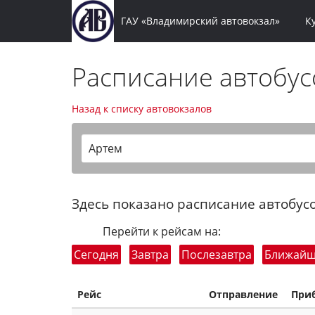
ГАУ «Владимирский автовокзал»
К
Расписание автобу
Назад к списку автовокзалов
Артем
Здесь показано расписание автобусо
Перейти к рейсам на:
Сегодня
Завтра
Послезавтра
Ближай
Рейс
Отправление
При