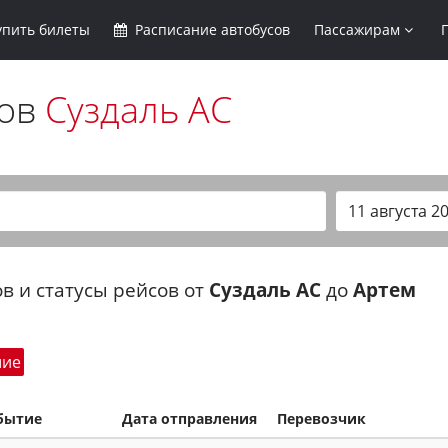
упить
билеты
Расписание
автобусов
Пассажирам
сов
Суздаль АС
в и статусы рейсов от
Суздаль АС
до
Артем
шие
бытие
Дата отправления
Перевозчик