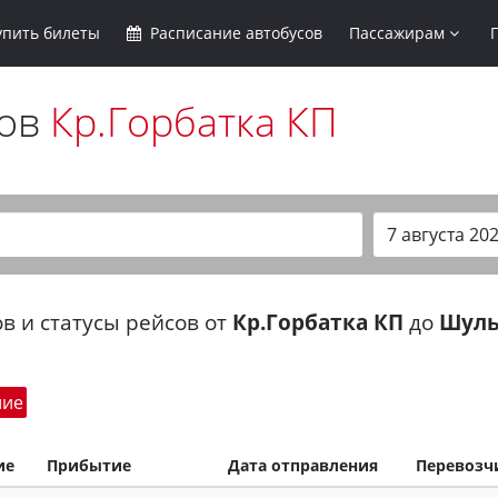
упить
билеты
Расписание
автобусов
Пассажирам
сов
Кр.Горбатка КП
в и статусы рейсов от
Кр.Горбатка КП
до
Шуль
шие
ие
Прибытие
Дата отправления
Перевозч