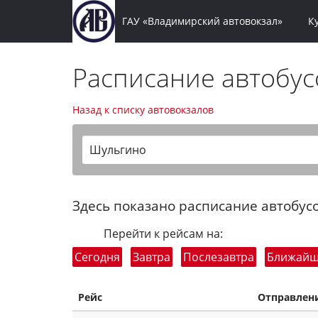
ГАУ «Владимирский автовокзал»
К
Расписание автобу
Назад к списку автовокзалов
Шульгино
Здесь показано расписание автобусо
Перейти к рейсам на:
Сегодня
Завтра
Послезавтра
Ближай
Рейс
Отправлен