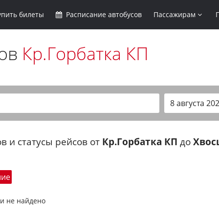
упить
билеты
Расписание
автобусов
Пассажирам
сов
Кр.Горбатка КП
в и статусы рейсов от
Кр.Горбатка КП
до
Хвос
шие
и не найдено