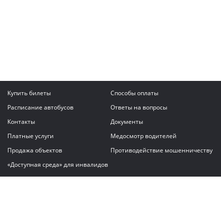
Купить билеты
Способы оплаты
Расписание автобусов
Ответы на вопросы
Контакты
Документы
Платные услуги
Медосмотр водителей
Продажа объектов
Противодействие мошенничеству
«Доступная среда» для инвалидов
Написать сообщение