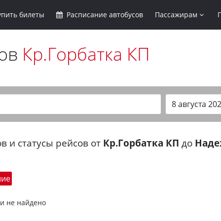
упить
билеты
Расписание
автобусов
Пассажирам
сов
Кр.Горбатка КП
в и статусы рейсов от
Кр.Горбатка КП
до
Наде
шие
и не найдено