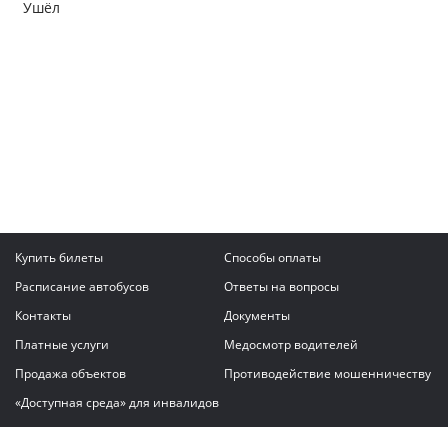
Ушёл
Купить билеты
Способы оплаты
Расписание автобусов
Ответы на вопросы
Контакты
Документы
Платные услуги
Медосмотр водителей
Продажа объектов
Противодействие мошенничеству
«Доступная среда» для инвалидов
Написать сообщение