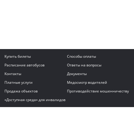
Купить билеты
Способы оплаты
Расписание автобусов
Ответы на вопросы
Контакты
Документы
Платные услуги
Медосмотр водителей
Продажа объектов
Противодействие мошенничеству
«Доступная среда» для инвалидов
Написать сообщение