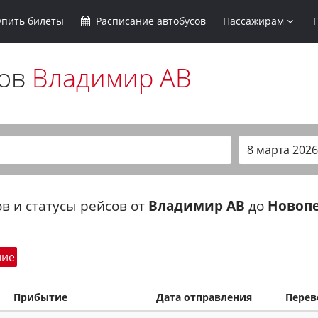
упить
билеты
Расписание
автобусов
Пассажирам
сов
Владимир АВ
в и статусы рейсов от
Владимир АВ
до
Новопе
шие
Прибытие
Дата отправления
Перев