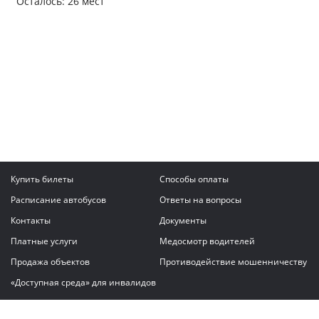
Осталось: 26 мест
Купить билеты
Способы оплаты
Расписание автобусов
Ответы на вопросы
Контакты
Документы
Платные услуги
Медосмотр водителей
Продажа объектов
Противодействие мошенничеству
«Доступная среда» для инвалидов
Написать сообщение