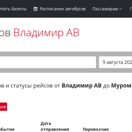
упить
билеты
Расписание
автобусов
Пассажирам
сов
Владимир АВ
в и статусы рейсов от
Владимир АВ
до
Муром
шие
Дата
ибытие
отправления
Перевозчик