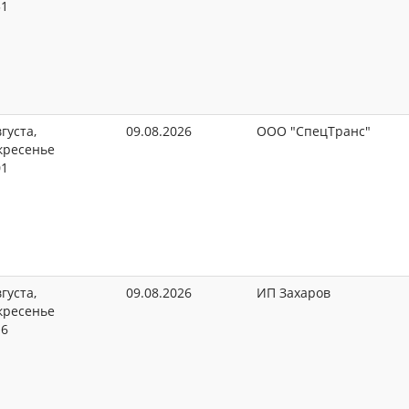
31
густа,
09.08.2026
ООО "СпецТранс"
кресенье
01
густа,
09.08.2026
ИП Захаров
кресенье
16