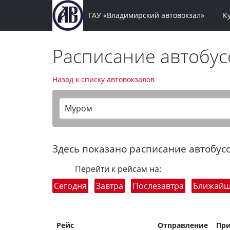
ГАУ «Владимирский автовокзал»
К
Расписание автобу
Назад к списку автовокзалов
Муром
Здесь показано расписание автобусо
Перейти к рейсам на:
Сегодня
Завтра
Послезавтра
Ближай
Рейс
Отправление
Пр