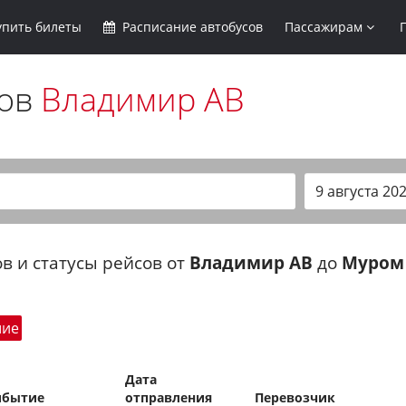
упить
билеты
Расписание
автобусов
Пассажирам
сов
Владимир АВ
в и статусы рейсов от
Владимир АВ
до
Муром
шие
Дата
ибытие
отправления
Перевозчик