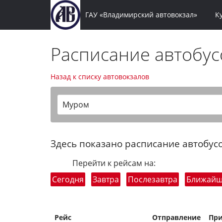
ГАУ «Владимирский автовокзал»
К
Расписание автобу
Назад к списку автовокзалов
Муром
Здесь показано расписание автобусо
Перейти к рейсам на:
Сегодня
Завтра
Послезавтра
Ближай
Рейс
Отправление
Пр