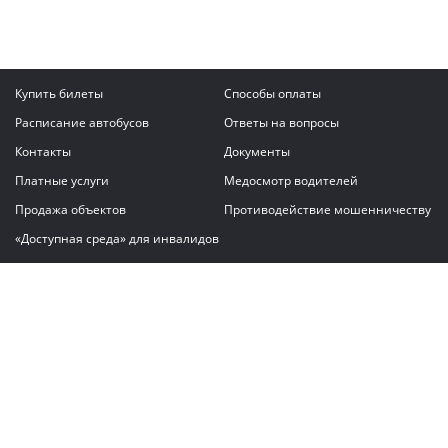
Купить билеты
Способы оплаты
Расписание автобусов
Ответы на вопросы
Контакты
Документы
Платные услуги
Медосмотр водителей
Продажа объектов
Противодействие мошенничеству
«Доступная среда» для инвалидов
Написать сообщение
ГАУ "Владимирский автовокзал"
© 2026