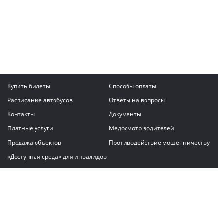
Купить билеты
Способы оплаты
Расписание автобусов
Ответы на вопросы
Контакты
Документы
Платные услуги
Медосмотр водителей
Продажа объектов
Противодействие мошенничеству
«Доступная среда» для инвалидов
Написать сообщение