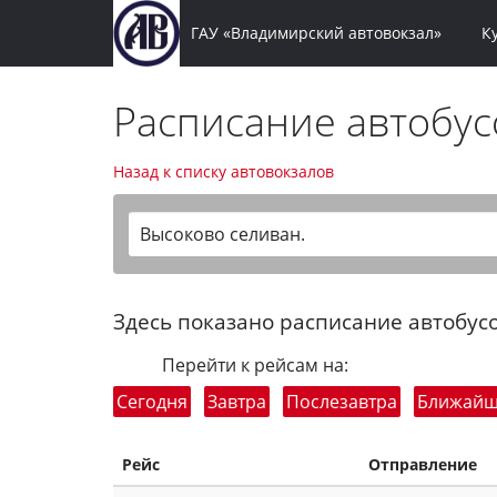
ГАУ «Владимирский автовокзал»
К
Расписание автобу
Назад к списку автовокзалов
Высоково селиван.
Здесь показано расписание автобусо
Перейти к рейсам на:
Сегодня
Завтра
Послезавтра
Ближай
Рейс
Отправление