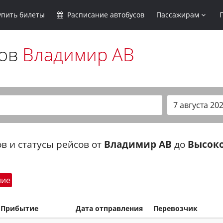
упить
билеты
Расписание
автобусов
Пассажирам
сов
Владимир АВ
в и статусы рейсов от
Владимир АВ
до
Высоко
шие
Прибытие
Дата отправления
Перевозчик