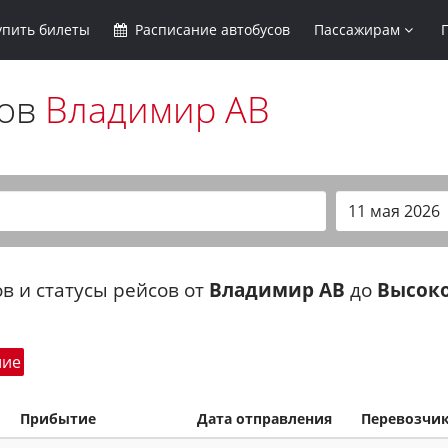
упить
билеты
Расписание
автобусов
Пассажирам
сов
Владимир АВ
в и статусы рейсов от
Владимир АВ
до
Высоко
шие
Прибытие
Дата отправления
Перевозчи