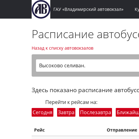
ГАУ «Владимирский автовокзал»
К
Расписание автобу
Назад к списку автовокзалов
Высоково селиван.
Здесь показано расписание автобусо
Перейти к рейсам на:
Сегодня
Завтра
Послезавтра
Ближай
Рейс
Отправление