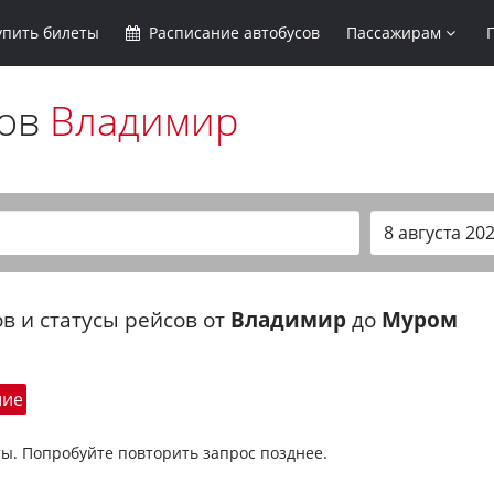
упить
билеты
Расписание
автобусов
Пассажирам
сов
Владимир
в и статусы рейсов от
Владимир
до
Муром
шие
ы. Попробуйте повторить запрос позднее.